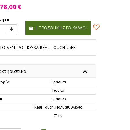
78,00
€
τητα
ΠΡΟΣΘΉΚΗ ΣΤΟ ΚΑΛΆΘΙ
ΤΟ ΔΕΝΤΡΟ ΓΙΟΥΚΑ REAL TOUCH 75ΕΚ.
ακτηριστικά
ορία
Πράσινα
Γιούκα
α
Πράσινο
Real Touch, Πολυαιθυλένιο
ς
75εκ.