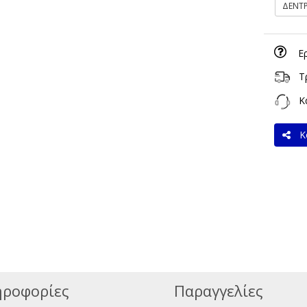
ΔΕΝΤ
Ε
Τ
Κα
Κο
ροφορίες
Παραγγελίες