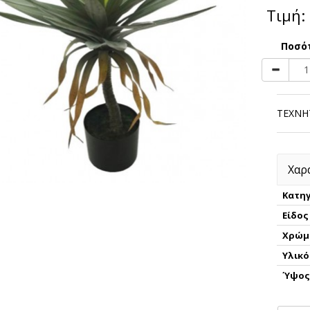
Τιμή:
Ποσό
ΤΕΧΝΗ
Χαρ
Κατηγ
Είδος
Χρώμ
Υλικό
Ύψο