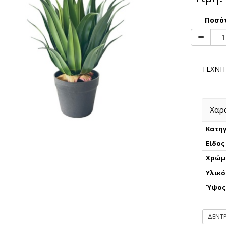
Ποσό
ΤΕΧΝΗ
Χαρ
Κατηγ
Είδος
Χρώμ
Υλικό
Ύψο
ΔΕΝΤ