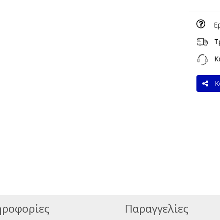
Ε
Τ
Κα
Κο
ροφορίες
Παραγγελίες