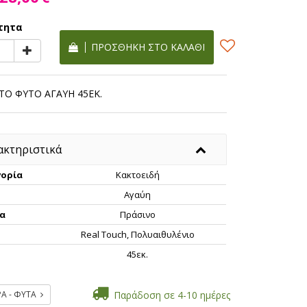
τητα
ΠΡΟΣΘΉΚΗ ΣΤΟ ΚΑΛΆΘΙ
ΤΟ ΦΥΤΟ ΑΓΑΥΗ 45ΕΚ.
ακτηριστικά
ορία
Κακτοειδή
Αγαύη
α
Πράσινο
Real Touch, Πολυαιθυλένιο
ς
45εκ.
ΡΑ - ΦΥΤΑ
Παράδοση σε 4-10 ημέρες