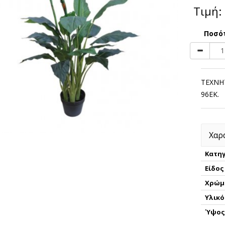
Τιμή:
Ποσό
ΤΕΧΝΗ
96ΕΚ.
Χαρ
Κατηγ
Είδος
Χρώμ
Υλικό
Ύψο