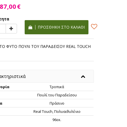
87,00
€
τητα
ΠΡΟΣΘΉΚΗ ΣΤΟ ΚΑΛΆΘΙ
ΤΟ ΦΥΤΟ ΠΟΥΛΙ ΤΟΥ ΠΑΡΑΔΕΙΣΟΥ REAL TOUCH
ακτηριστικά
ορία
Τροπικά
Πουλί του Παραδείσου
α
Πράσινο
Real Touch, Πολυαιθυλένιο
ς
96εκ.