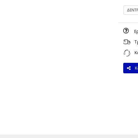
ΔΕΝΤ
Ε
Τ
Κα
Κο