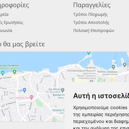
ροφορίες
Παραγγελίες
ιρεία
Τρόποι Πληρωμής
ς Ερωτήσεις
Τρόποι Αποστολής
ινωνία
Πολιτική Επιστροφών
 θα μας βρείτε
Αυτή η ιστοσελί
Χρησιμοποιούμε cookies 
της εμπειρίας περιήγηση
περιεχομένου και διαφη
και την ανάλυση της επι