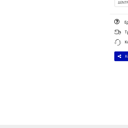
ΔΕΝΤ
Ε
Τ
Κα
Κο