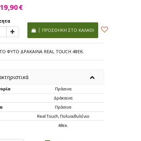
19,90
€
τητα
ΠΡΟΣΘΉΚΗ ΣΤΟ ΚΑΛΆΘΙ
ΤΟ ΦΥΤΟ ΔΡΑΚΑΙΝΑ REAL TOUCH 48ΕΚ.
ακτηριστικά
ορία
Πράσινα
Δράκαινα
α
Πράσινο
Real Touch, Πολυαιθυλένιο
ς
48εκ.