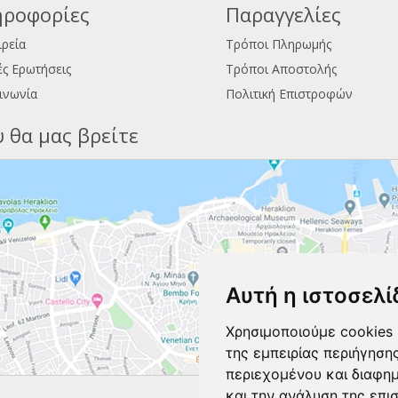
ροφορίες
Παραγγελίες
ιρεία
Τρόποι Πληρωμής
ς Ερωτήσεις
Τρόποι Αποστολής
ινωνία
Πολιτική Επιστροφών
 θα μας βρείτε
Αυτή η ιστοσελί
Χρησιμοποιούμε cookies 
της εμπειρίας περιήγηση
περιεχομένου και διαφη
και την ανάλυση της επι