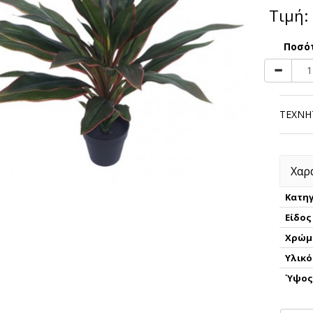
Τιμή:
Ποσό
ΤΕΧΝΗ
Χαρ
Κατηγ
Είδος
Χρώμ
Υλικό
Ύψο