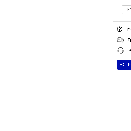
ΓΙ
Ε
Τ
Κα
Κο