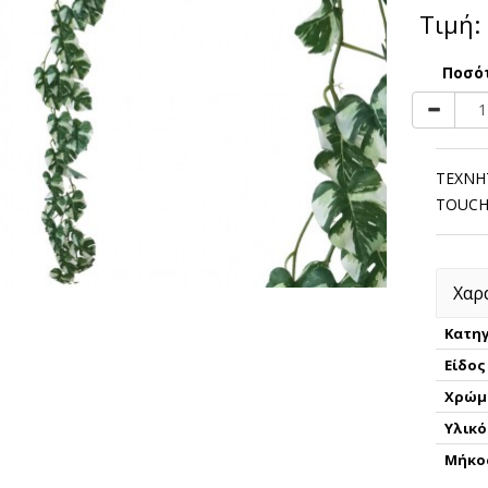
Τιμή:
Ποσό
ΤΕΧΝΗ
TOUCH
Χαρ
Κατηγ
Είδος
Χρώμ
Υλικό
Μήκο