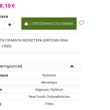
8,10
€
τητα
ΠΡΟΣΘΉΚΗ ΣΤΟ ΚΑΛΆΘΙ
ΤΗ ΓΙΡΛΑΝΤΑ ΜΟΝΣΤΕΡΑ ΔΙΧΡΩΜΗ REAL
 170ΕΚ.
ακτηριστικά
ορία
Πράσινες
Μονστέρα
α
Δίχρωμο, Πράσινο
Real Touch, Πολυαιθυλένιο
ς
170εκ.