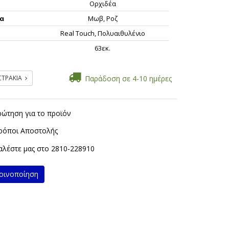
Ορχιδέα
α
Μωβ, Ροζ
Real Touch, Πολυαιθυλένιο
ς
63εκ.
ΣΤΡΑΚΙΑ
Παράδοση σε 4-10 ημέρες
ρώτηση για το προϊόν
ρόποι Αποστολής
λέστε μας στο
2810-228910
ινοποίηση