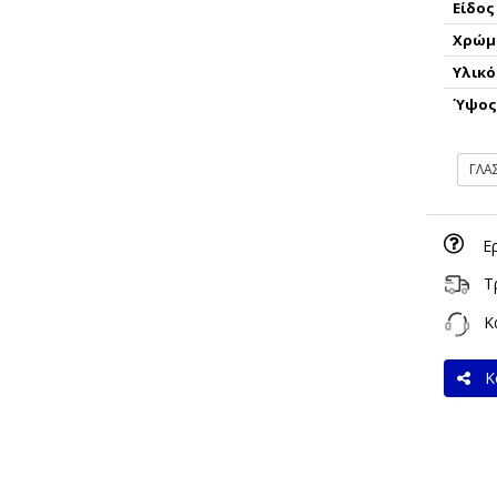
Είδος
Χρώμ
Υλικό
Ύψο
ΓΛΑ
Ε
Τ
Κα
Κο