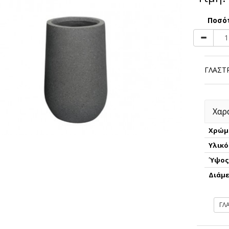
Ποσό
ΓΛΑΣΤΡ
Χαρ
Χρώμ
Υλικό
Ύψος
Διάμε
ΓΛ