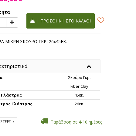
τητα
ΠΡΟΣΘΉΚΗ ΣΤΟ ΚΑΛΆΘΙ
Α ΜΙΚΡΗ ΣΚΟΥΡΟ ΓΚΡΙ 26x45EK.
ακτηριστικά
α
Σκούρο Γκρι
Fiber Clay
 Γλάστρας
45εκ.
τρος Γλάστρας
26εκ.
ΑΣΤΡΕΣ
Παράδοση σε 4-10 ημέρες