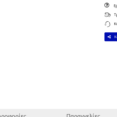
Ε
Τ
Κα
Κο
ροφορίες
Παραγγελίες