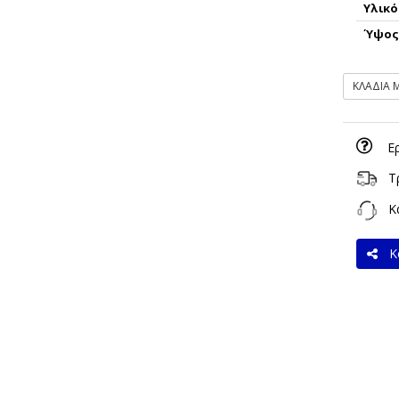
Υλικό
Ύψο
ΚΛΑΔΙΑ 
Ε
Τ
Κα
Κο