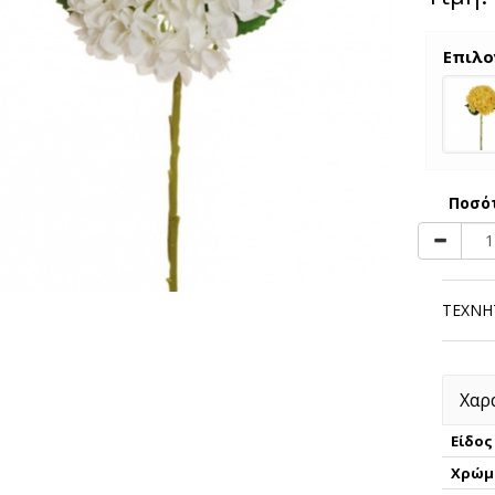
Επιλο
Ποσό
ΤΕΧΝΗ
Χαρ
Είδος
Χρώμ