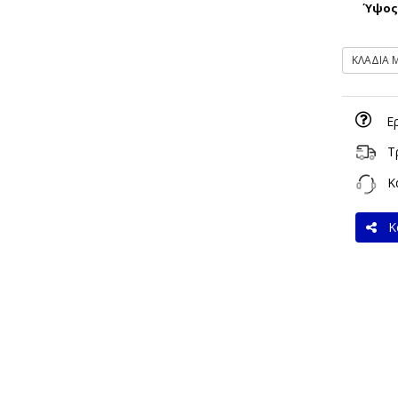
Ύψο
ΚΛΑΔΙΑ 
Ε
Τ
Κα
Κο