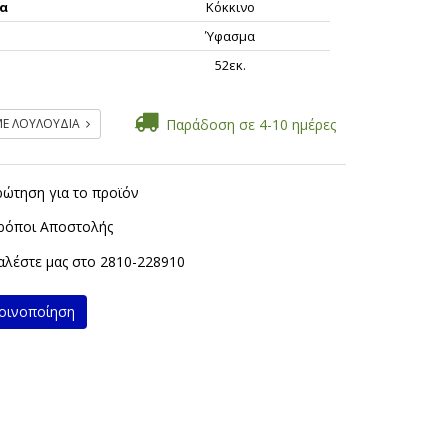
α
Κόκκινο
Ύφασμα
ς
52εκ.
ΜΕ ΛΟΥΛΟΥΔΙΑ
Παράδοση σε 4-10 ημέρες
ρώτηση για το προϊόν
ρόποι Αποστολής
λέστε μας στο
2810-228910
ινοποίηση