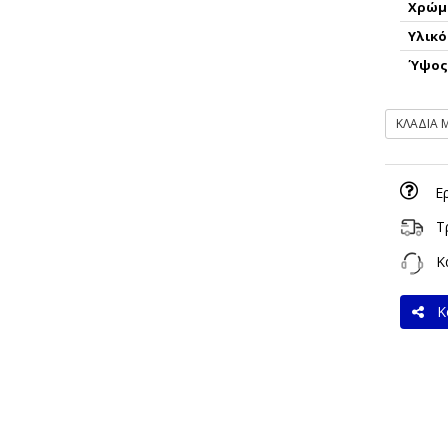
Χρώμ
Υλικό
Ύψο
ΚΛΑΔΙΑ 
Ε
Τ
Κα
Κο