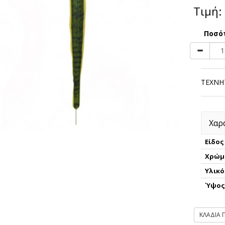
Τιμή:
Ποσό
ΤΕΧΝΗ
Χαρ
Είδος
Χρώμ
Υλικό
Ύψο
ΚΛΑΔΙΑ