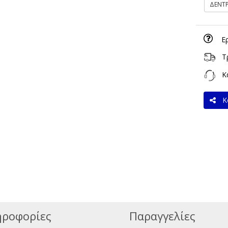
ΔΕΝΤ
Ε
Τ
Κα
Κο
ροφορίες
Παραγγελίες