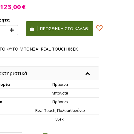
123,00
€
τητα
ΠΡΟΣΘΉΚΗ ΣΤΟ ΚΑΛΆΘΙ
ΤΟ ΦΥΤΟ ΜΠΟΝΣΑΙ REAL TOUCH 86ΕΚ.
ακτηριστικά
ορία
Πράσινα
Μπονσάι
α
Πράσινο
Real Touch, Πολυαιθυλένιο
ς
86εκ.