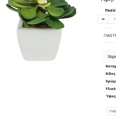
Ποσό
ΓΛΑΣΤ
Χαρ
Κατηγ
Είδος
Χρώμ
Υλικό
Ύψο
ΓΛΑ