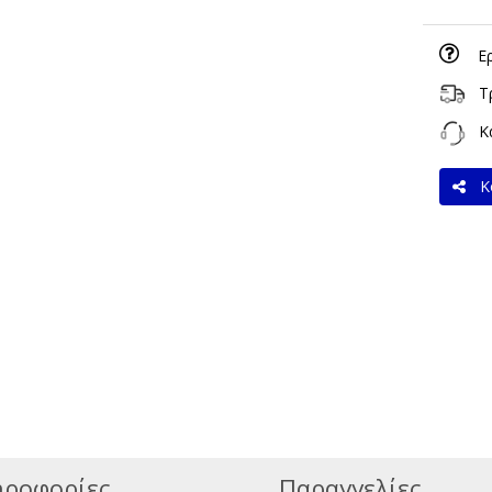
Ε
Τ
Κα
Κο
ροφορίες
Παραγγελίες