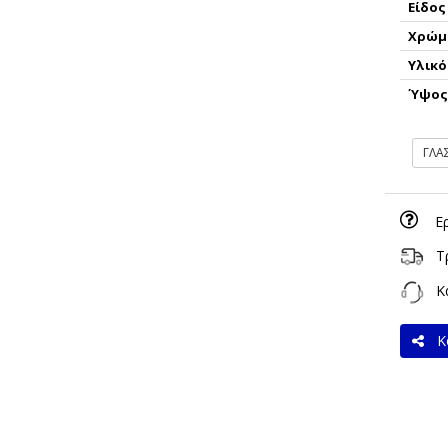
Είδος
Χρώμ
Υλικό
Ύψο
ΓΛΑ
Ε
Τ
Κα
Κο