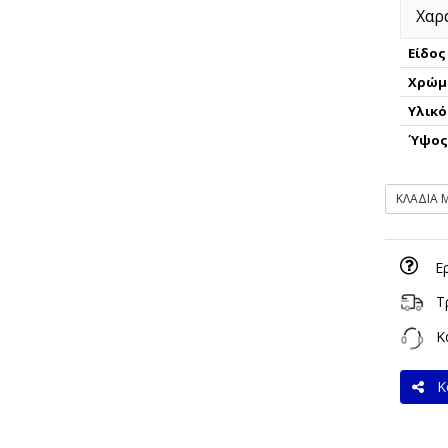
Χαρ
Είδος
Χρώμ
Υλικό
Ύψο
ΚΛΑΔΙΑ 
Ε
Τ
Κα
Κο