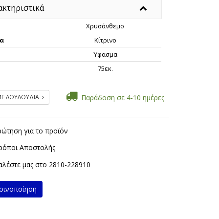
ακτηριστικά
Χρυσάνθεμο
α
Κίτρινο
Ύφασμα
ς
75εκ.
ΜΕ ΛΟΥΛΟΥΔΙΑ
Παράδοση σε 4-10 ημέρες
ρώτηση για το προϊόν
ρόποι Αποστολής
λέστε μας στο
2810-228910
ινοποίηση