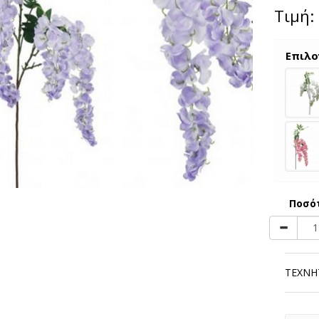
Τιμή:
Επιλο
Ποσό
ΤΕΧΝΗΤ