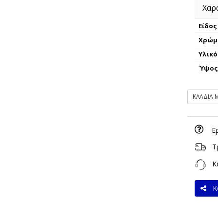
Χαρ
Είδος
Χρώμ
Υλικό
Ύψο
ΚΛΑΔΙΑ 
Ε
Τ
Κα
Κο