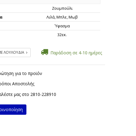
Ζουμπούλι
α
Λιλά, Μπλε, Μωβ
Ύφασμα
ς
32εκ.
ΜΕ ΛΟΥΛΟΥΔΙΑ
Παράδοση σε 4-10 ημέρες
ρώτηση για το προϊόν
ρόποι Αποστολής
λέστε μας στο
2810-228910
ινοποίηση