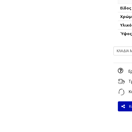
Είδος
Χρώμ
Υλικό
Ύψο
ΚΛΑΔΙΑ 
Ε
Τ
Κα
Κο