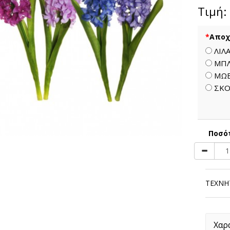
Τιμή:
*
Αποχ
ΛΙΛ
ΜΠ
ΜΩ
ΣΚΟ
Ποσό
ΤΕΧΝΗΤ
Χαρ