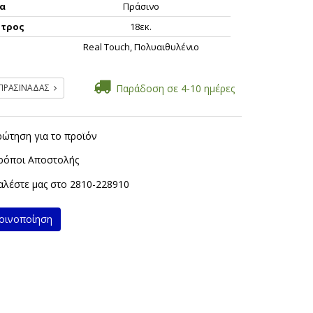
α
Πράσινο
ετρος
18εκ.
Real Touch, Πολυαιθυλένιο
 ΠΡΑΣΙΝΑΔΑΣ
Παράδοση σε 4-10 ημέρες
ρώτηση για το προϊόν
ρόποι Αποστολής
λέστε μας στο
2810-228910
ινοποίηση