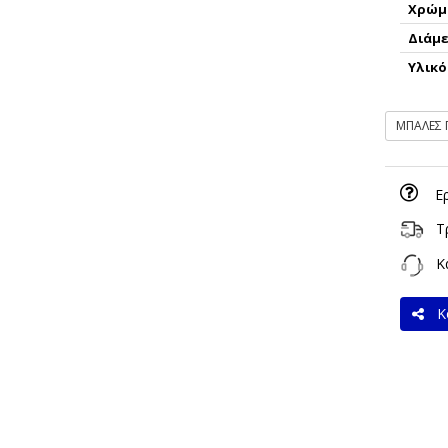
Χρώμ
Διάμ
Υλικό
ΜΠΑΛΕΣ
Ε
Τ
Κα
Κο