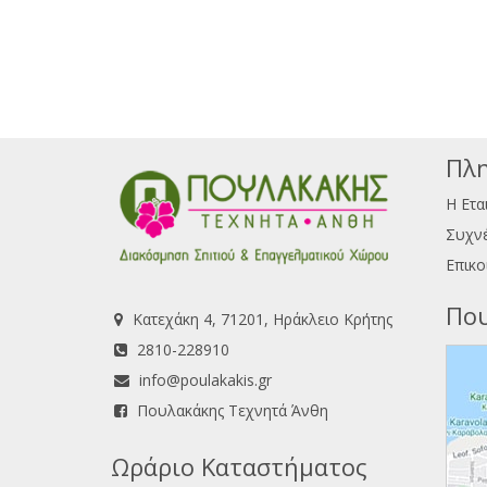
Πλη
Η Ετα
Συχνέ
Επικο
Που
Κατεχάκη 4, 71201, Ηράκλειο Κρήτης
2810-228910
info@poulakakis.gr
Πουλακάκης Τεχνητά Άνθη
Ωράριο Καταστήματος