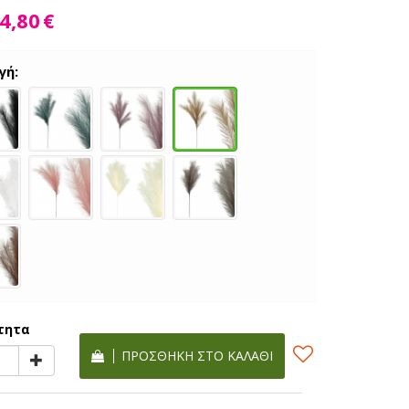
4,80
€
γή:
τητα
ΠΡΟΣΘΉΚΗ ΣΤΟ ΚΑΛΆΘΙ