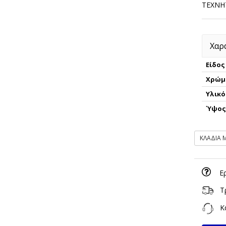
ΤΕΧΝΗ
Χαρ
Είδος
Χρώμ
Υλικό
Ύψο
ΚΛΑΔΙΑ 
Ε
Τ
Κα